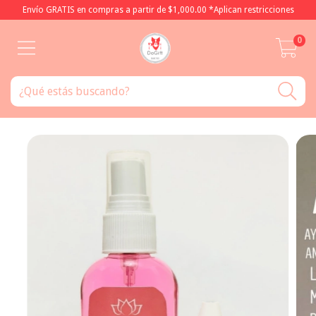
Envío GRATIS en compras a partir de $1,000.00 *Aplican restricciones
0