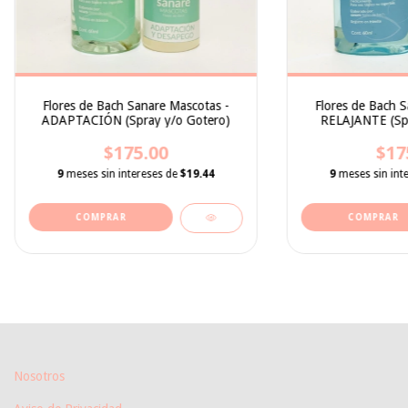
Flores de Bach S
Flores de Bach Sanare Mascotas -
RELAJANTE (Spr
ADAPTACIÓN (Spray y/o Gotero)
$17
$175.00
9
meses sin int
9
meses sin intereses de
$19.44
COMPRAR
COMPRAR
Nosotros