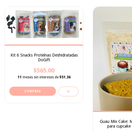
Kit 6 Snacks Proteínas Deshidratadas
DoGift
$565.00
11
meses sin intereses de
$51.36
Guau Mix Cake: M
para cupcake 