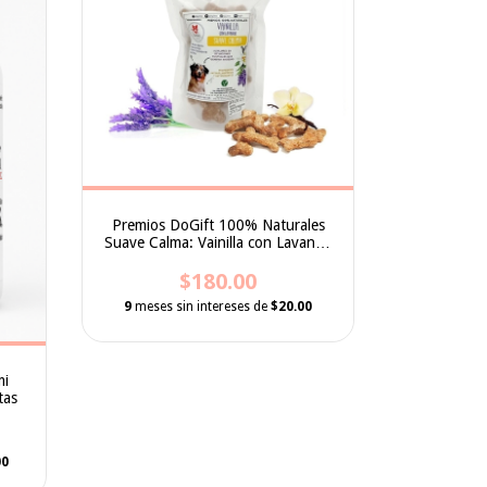
Premios DoGift 100% Naturales
Suave Calma: Vainilla con Lavanda
200gr
$180.00
9
meses sin intereses de
$20.00
mi
tas
00