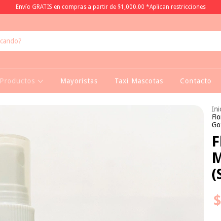
Envío GRATIS en compras a partir de $1,000.00 *Aplican restricciones
Productos
Mayoristas
Taxi Mascotas
Contacto
Ini
Fl
Go
F
M
(
$