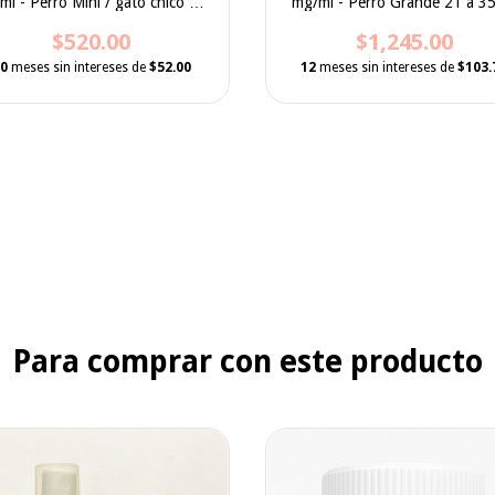
l - Perro Mini / gato chico 1 a
mg/ml - Perro Grande 21 a 35
5 kg uso mascotas
uso mascotas
$520.00
$1,245.00
0
meses sin intereses de
$52.00
12
meses sin intereses de
$103.
Para comprar con este producto