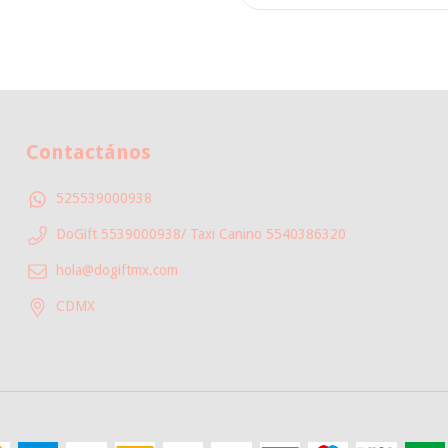
Contactános
525539000938
DoGift 5539000938/ Taxi Canino 5540386320
hola@dogiftmx.com
CDMX