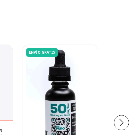
ENVÍO GRATIS
33
Aceite d