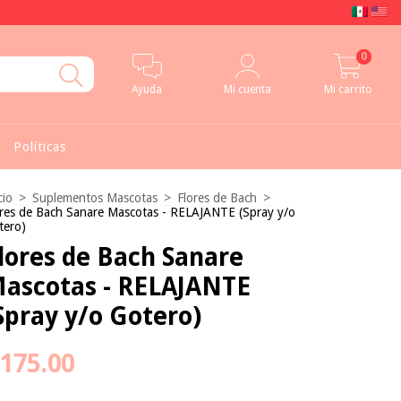
0
Ayuda
Mi cuenta
Mi carrito
Políticas
cio
>
Suplementos Mascotas
>
Flores de Bach
>
ores de Bach Sanare Mascotas - RELAJANTE (Spray y/o
tero)
lores de Bach Sanare
ascotas - RELAJANTE
Spray y/o Gotero)
175.00