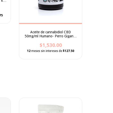
 kg
mg/ml - Per
6 a 1
75
12
meses 
Aceite de cannabidiol CBD
50mg/ml Humano- Perro Gigante
36 a 50kg
$1,530.00
12
meses sin intereses de
$127.50