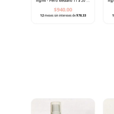
 Gato Grande
mg/ml - Perro Mediano 11 a 20 kg
mg/m
scotas
uso mascotas
$940.00
 de
$60.83
12
meses sin intereses de
$78.33
1