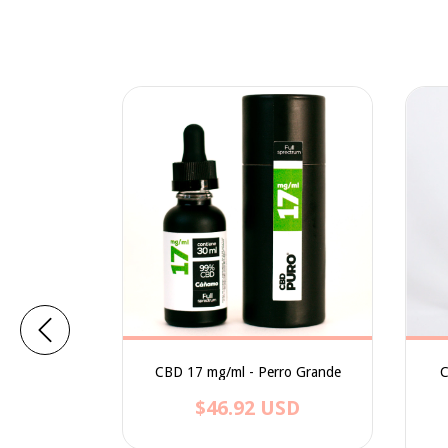
ro Chico y
CBD 17 mg/ml - Perro Grande
C
$46.92 USD
SD