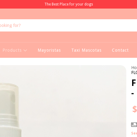
The Best Place for your dogs
Products
Mayoristas
Taxi Mascotas
Contact
Ho
FL
F
-
$
Se