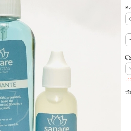
Mo
Shi
I d