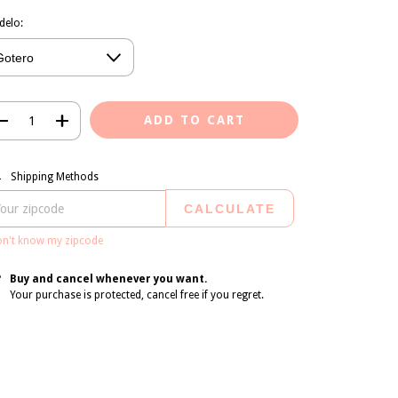
delo:
pping for zipcode:
CHANGE ZIPCODE
Shipping Methods
CALCULATE
on't know my zipcode
Buy and cancel whenever you want.
Your purchase is protected, cancel free if you regret.