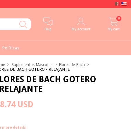
0
Help
My account
My cart
Políticas
me
>
Suplementos Mascotas
>
Flores de Bach
>
ORES DE BACH GOTERO - RELAJANTE
LORES DE BACH GOTERO
 RELAJANTE
8.74 USD
e more details