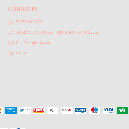
Contact us
525539000938
DoGift 5539000938/ Taxi Canino 5540386320
hola@dogiftmx.com
CDMX