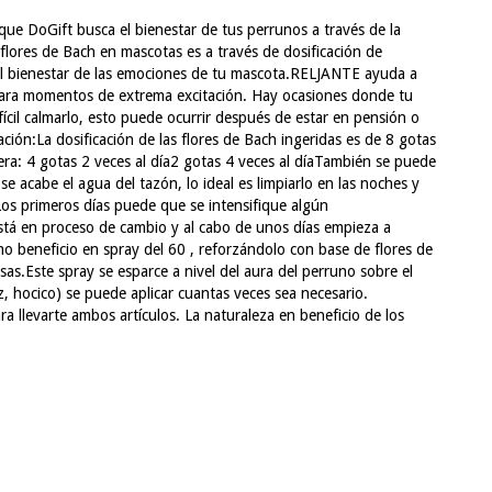
que DoGift busca el bienestar de tus perrunos a través de la
flores de Bach en mascotas es a través de dosificación de
otal bienestar de las emociones de tu mascota.RELJANTE ayuda a
al para momentos de extrema excitación. Hay ocasiones donde tu
fícil calmarlo, esto puede ocurrir después de estar en pensión o
ón:La dosificación de las flores de Bach ingeridas es de 8 gotas
era: 4 gotas 2 veces al día2 gotas 4 veces al díaTambién se puede
 acabe el agua del tazón, lo ideal es limpiarlo en las noches y
Los primeros días puede que se intensifique algún
stá en proceso de cambio y al cabo de unos días empieza a
 beneficio en spray del 60 , reforzándolo con base de flores de
sas.Este spray se esparce a nivel del aura del perruno sobre el
z, hocico) se puede aplicar cuantas veces sea necesario.
ra llevarte ambos artículos. La naturaleza en beneficio de los